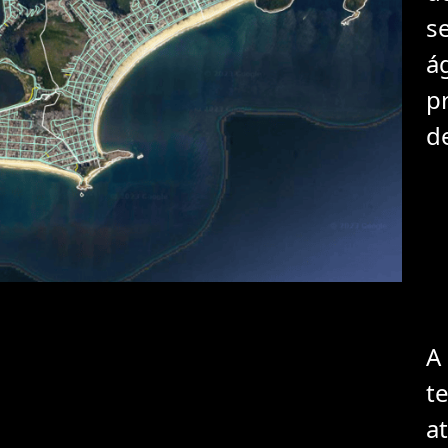
s
á
p
d
A
t
a