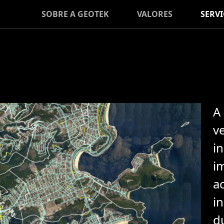
SOBRE A GEOTEK
VALORES
SERV
A
ve
i
i
a
i
d